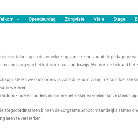
elkom
Opendeurdag
Zorgvisie
Visie
Stage
B
e ontplooiing en de ontwikkeling van elk kind vanuit de pedagogie van 
emecum zorg van het katholiek basisonderwijs. Hierin is de leidraad het
ppij stellen we ons onderwijs voortdurend in vraag met als doel alle ki
aarin we leven.
door kinderen, ouders en andere betrokkenen voelen dat ze steeds bij 
 zorgcoördinatoren binnen de Zorgzame School maandelijks samen onder l
g leren te versterken.