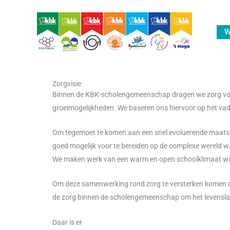
Spring
naar
W
de
inhoud
Zorgvisie
Binnen de KBK-scholengemeenschap dragen we zorg voor d
groeimogelijkheden. We baseren ons hiervoor op het vad
Om tegemoet te komen aan een snel evoluerende maatscha
goed mogelijk voor te bereiden op de complexe wereld w
We maken werk van een warm en open schoolklimaat waar
Om deze samenwerking rond zorg te versterken komen de
de zorg binnen de scholengemeenschap om het levenslan
Daar is er