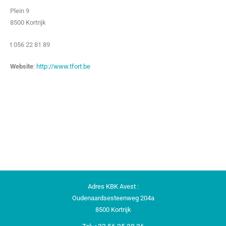
Plein 9
8500 Kortrijk
t 056 22 81 89
Website
:
http://www.tfort.be
Adres KBK Avest :
Oudenaardsesteenweg 204a
8500 Kortrijk