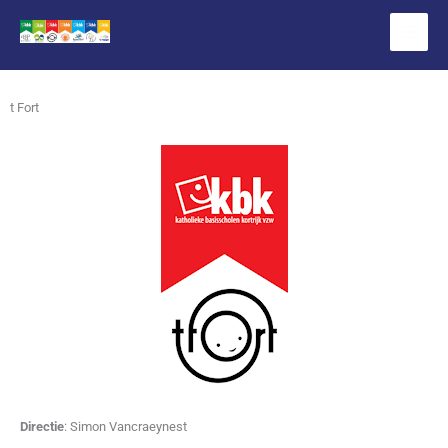
Spring
naar
de
inhoud
t Fort
Directie
: Simon Vancraeynest