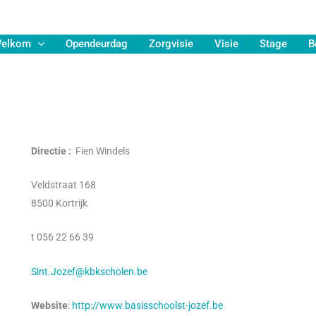
elkom
Opendeurdag
Zorgvisie
Visie
Stage
B
Directie :
Fien Windels
Veldstraat 168
8500 Kortrijk
t 056 22 66 39
Sint.Jozef@kbkscholen.be
Website
:
http://www.basisschoolst-jozef.be